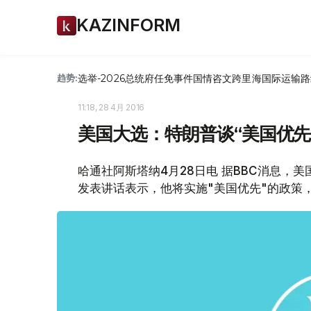
KAZINFORM
选举-2026
总统府
任免
事件
国情咨文
跨里海国际运输路
趋势:
11:18, 28 4月 2016
美国大选：特朗普谈“美国优先
哈通社阿斯塔纳4月28日电 据BBC消息，
发表讲话表示，他将实施"美国优先"的政策