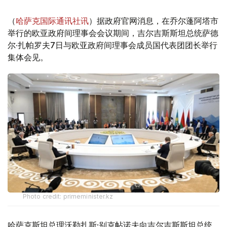
（
哈萨克国际通讯社讯
）据政府官网消息，在乔尔蓬阿塔市
举行的欧亚政府间理事会会议期间，吉尔吉斯斯坦总统萨德
尔·扎帕罗夫7日与欧亚政府间理事会成员国代表团团长举行
集体会见。
Photo credit: primeminister.kz
哈萨克斯坦总理沃勒扎斯·别克帖诺夫向吉尔吉斯斯坦总统