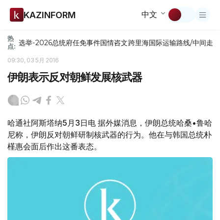
中文
KAZINFORM
热
选举-2026
总统府
任免
事件
国情咨文
跨里海国际运输路线/中间走
点:
09:30, 03 5月 2016
伊朗表示反对朝鲜发展核武器
哈通社阿斯塔纳5月3日电 据外媒消息，伊朗总统哈桑•鲁哈
尼称，伊朗反对朝鲜研制核武器的行为。他在与韩国总统朴
槿惠会面后作出这番表态。