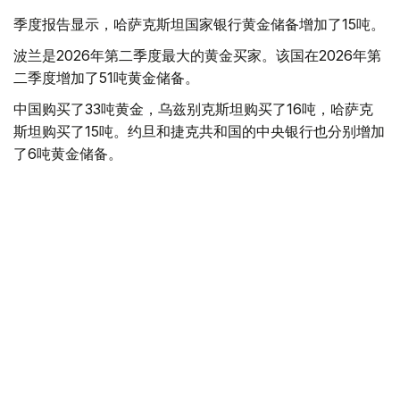
季度报告显示，哈萨克斯坦国家银行黄金储备增加了15吨。
波兰是2026年第二季度最大的黄金买家。该国在2026年第
二季度增加了51吨黄金储备。
中国购买了33吨黄金，乌兹别克斯坦购买了16吨，哈萨克
斯坦购买了15吨。约旦和捷克共和国的中央银行也分别增加
了6吨黄金储备。
全球各国央行在第二季度共购买了约289吨黄金，比2025年
同期增长了62%。去年同期，黄金购买量约为178吨。
世界黄金协会称，黄金需求的增长受到地缘政治不确定性、
本季度贵金属价格下跌，以及各国寻求国际储备多元化等因
素的影响。
根据该协会进行的一项调查，89%的央行行长预计未来一
年全球黄金储备量将会增加。45%的受访者表示，他们的
国家计划增加黄金储备。