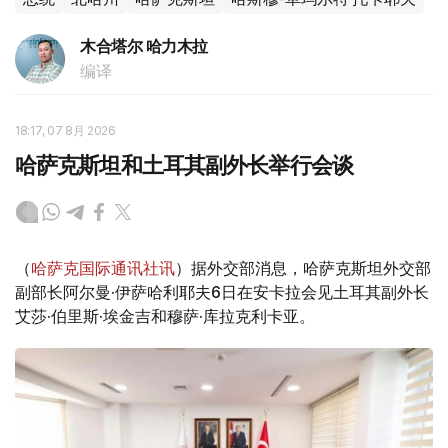
木合塔尔 哈力木拉
编译
18:17, 07 8月 2026
哈萨克斯坦和土耳其副外长举行会谈
（
哈萨克国际通讯社讯
）据外交部消息，哈萨克斯坦外交部
副部长阿尔曼·伊萨哈利耶夫6日在安卡拉会见土耳其副外长
艾莎·伯里斯·埃金吉和穆萨·库拉克利卡亚。