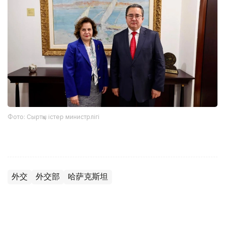
Фото: Сыртқы істер министрлігі
外交
外交部
哈萨克斯坦
木合塔尔 哈力木拉
编译