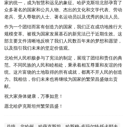
家的统一，成为智慧和远见的象征。哈萨克斯坦北部孕育了
众多著名的国家和公共人物、杰出的文化和文学代表、劳动
老兵、受人尊敬的人士、著名运动员以及优秀的执法人员。
作为一个团结而富有创造力的国家，我们正在成功地推行大
规模变革。被视为国家发展基石的新宪法已于近期生效。这
部主要文件清晰地反映了我们人民数百年来的梦想和愿望，
以及指引我们未来的坚定价值观。
北哈州人民积极参与了宪法的制定，展现了团结和责任的典
范。不同民族的人民和睦相处，秉承着相互尊重和友谊的传
统。这片富饶的土地取得的所有成就，都离不开人民的创造
力。我相信，你们未来也将继续为国家的繁荣昌盛做出贡
献。
祝大家身体健康，万事如意！
愿北哈萨克斯坦州繁荣昌盛！
总统
北哈州
哈萨克斯坦
哈斯穆-卓玛尔特·托卡耶夫