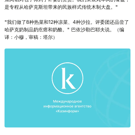
是专程从哈萨克斯坦带来的民族样式传统木制大盘。"
"我们做了8种热菜和12种凉菜、4种沙拉。评委团还品尝了
哈萨克奶制品奶疙瘩和奶酪。" 巴依沙勒巴耶夫说。（编
译：小穆，审稿：塔尔）