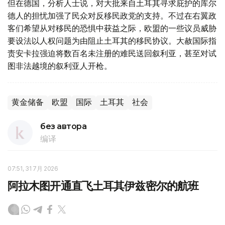
但在德国，分析人士说，对大批来自土耳其寻求庇护的库尔
德人的担忧加强了民众对反移民政党的支持。不过在右翼政
客们希望从对移民的恐惧中获益之际，欧盟的一些议员威胁
要设法以人权问题为由阻止土耳其的移民协议。大赦国际指
责安卡拉强迫将数百名未注册的难民送回叙利亚，甚至对试
图非法越境的叙利亚人开枪。
黄金储备
欧盟
国际
土耳其
社会
без автора
编译
07:51, 31 7月 2026
阿拉木图开通直飞土耳其伊兹密尔的航班