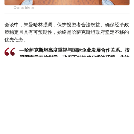
Фото: Үкімет
会谈中，朱曼哈林强调，保护投资者合法权益、确保经济政
策稳定且具有可预期性，始终是哈萨克斯坦政府坚定不移的
优先任务。
—哈萨克斯坦高度重视与国际企业发展合作关系。按
照国家元首的指示，政府正持续优化投资环境，依法
保障投资者合法权益，并为企业经营创造稳定、透明
的发展条件，-朱曼哈林表示。
亚兹哲表示，哈萨克斯坦已成为阿纳多卢集团继土耳其之后
的第二大战略市场。目前，公司正积极推进一系列新的投资
项目，并研究在哈萨克斯坦建设出口枢纽的可行性，以便向
欧亚经济联盟成员国及中亚国家供应产品。
双方还重点讨论了进一步提升哈萨克斯坦企业出口能力的前
景。阿纳多卢集团提出，希望探讨面向部分目标市场开展
PET包装啤酒出口业务的可能性。对此，朱曼哈林表示，相