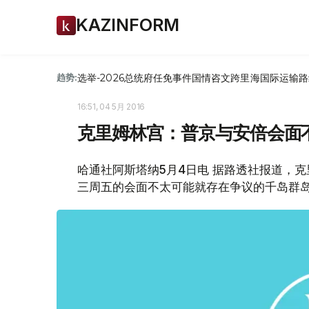
KAZINFORM
选举-2026
总统府
任免
事件
国情咨文
跨里海国际运输路
趋势:
16:51, 04 5月 2016
克里姆林宫：普京与安倍会面
哈通社阿斯塔纳5月4日电 据路透社报道，
三周五的会面不太可能就存在争议的千岛群