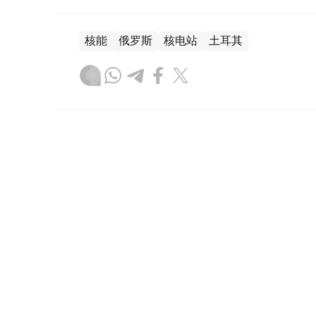
核能
俄罗斯
核电站
土耳其
木合塔尔 木拉提
编译
14:42, 05 8月 2026
俄罗斯扩大外国人可被驱逐出
（哈萨克国际通讯社讯）俄罗斯总统弗拉基米
政驱逐出境规定。根据新法，可导致外国公民