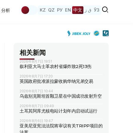
KZ
QZ
РУ
EN
中文
ق ز
ЎЗ
分析
相关新闻
2026年8月7日 19:51
叙利亚大马士革农村省爆炸致2死13伤
2026年8月7日 17:20
英国政府批准派拉蒙收购华纳兄弟交易
2026年8月7日 10:44
乌兹别克斯坦首颗卫星在中国成功发射升空
2026年8月7日 09:49
土耳其阿库尤核电站计划年内启动试运行
2026年8月6日 19:47
亚美尼亚宪法法院将审议有关TRIPP项目的
法案