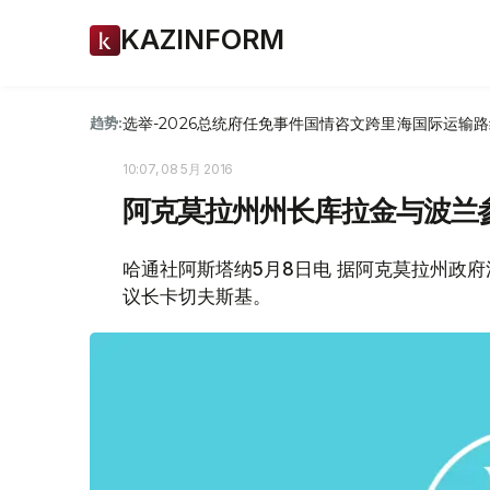
KAZINFORM
选举-2026
总统府
任免
事件
国情咨文
跨里海国际运输路
趋势:
10:07, 08 5月 2016
阿克莫拉州州长库拉金与波兰
哈通社阿斯塔纳5月8日电 据阿克莫拉州政
议长卡切夫斯基。