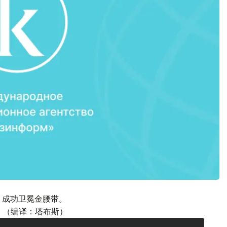
，成功卫冕金腰带。
。（编译：塔布斯）