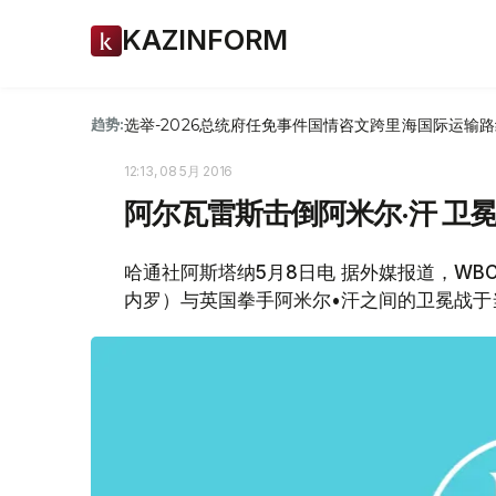
KAZINFORM
选举-2026
总统府
任免
事件
国情咨文
跨里海国际运输路
趋势:
12:13, 08 5月 2016
阿尔瓦雷斯击倒阿米尔·汗 卫
哈通社阿斯塔纳5月8日电 据外媒报道，W
内罗）与英国拳手阿米尔•汗之间的卫冕战于