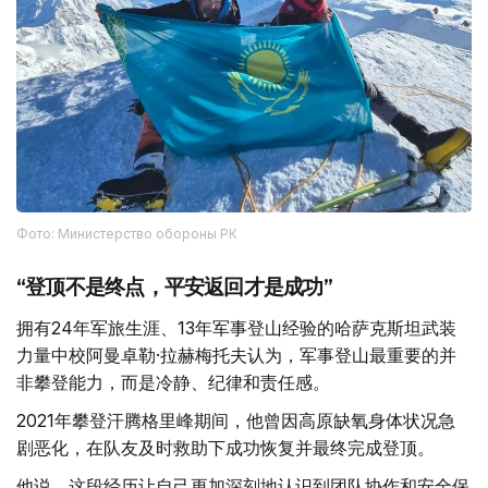
Фото: Министерство обороны РК
“登顶不是终点，平安返回才是成功”
拥有24年军旅生涯、13年军事登山经验的哈萨克斯坦武装
力量中校阿曼卓勒·拉赫梅托夫认为，军事登山最重要的并
非攀登能力，而是冷静、纪律和责任感。
2021年攀登汗腾格里峰期间，他曾因高原缺氧身体状况急
剧恶化，在队友及时救助下成功恢复并最终完成登顶。
他说，这段经历让自己更加深刻地认识到团队协作和安全保