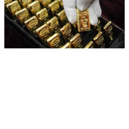
Фото: ӨзА
季度报告显示，哈萨克斯坦国家银行黄金储备增加了15吨。
波兰是2026年第二季度最大的黄金买家。该国在2026年第
二季度增加了51吨黄金储备。
中国购买了33吨黄金，乌兹别克斯坦购买了16吨，哈萨克
斯坦购买了15吨。约旦和捷克共和国的中央银行也分别增加
了6吨黄金储备。
全球各国央行在第二季度共购买了约289吨黄金，比2025年
同期增长了62%。去年同期，黄金购买量约为178吨。