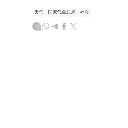
天气
国家气象总局
社会
达娜 努尔巴克提
编译
13:13, 07 8月 2026
哈萨克斯坦将首次举办世界手
（哈萨克国际通讯社讯）
据罗扎·巴格兰诺娃
（Qazaqconcert）消息，2026年8月
“Coupe Mondiale”世界锦标赛将