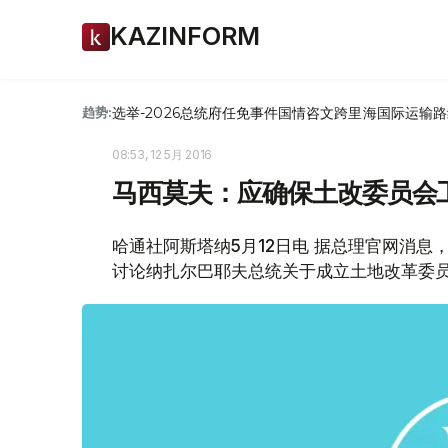
KAZINFORM
选举-2026
总统府
任免
事件
国情咨文
跨里海国际运输路
趋势:
08:53, 12 5月 2016
马西莫夫：应确保土改委员会
哈通社阿斯塔纳5月12日电 据总理官网消息
讨论纳扎尔巴耶夫总统关于成立土地改革委