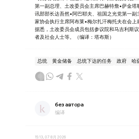
第一副总理、土改委员会主席巴赫特詹•萨金塔
讯部部长达吾然•阿巴耶夫、祖国之光党第一副
家协会执行主席阿布莱•梅尔扎汗梅托夫在会上
据悉，土改委员会成员包括参议院和马吉利斯议
者及社会人士等。（编译：塔布斯）
总统
黄金储备
总统下达的任务
政府
哈
без автора
编译
15:13, 07 8月 2026