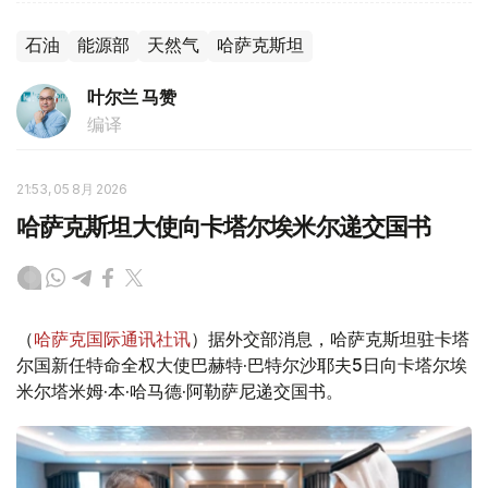
石油
能源部
天然气
哈萨克斯坦
叶尔兰 马赞
编译
21:53, 05 8月 2026
哈萨克斯坦大使向卡塔尔埃米尔递交国书
（
哈萨克国际通讯社讯
）据外交部消息，哈萨克斯坦驻卡塔
尔国新任特命全权大使巴赫特·巴特尔沙耶夫5日向卡塔尔埃
米尔塔米姆·本·哈马德·阿勒萨尼递交国书。