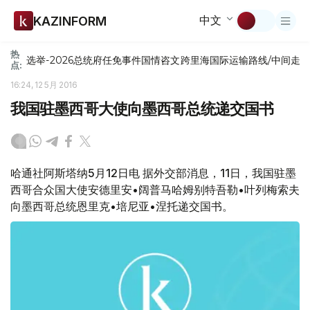
中文
KAZINFORM
热
选举-2026
总统府
任免
事件
国情咨文
跨里海国际运输路线/中间走
点:
16:24, 12 5月 2016
我国驻墨西哥大使向墨西哥总统递交国书
哈通社阿斯塔纳5月12日电 据外交部消息，11日，我国驻墨
西哥合众国大使安德里安•阔普马哈姆别特吾勒•叶列梅索夫
向墨西哥总统恩里克•培尼亚•涅托递交国书。