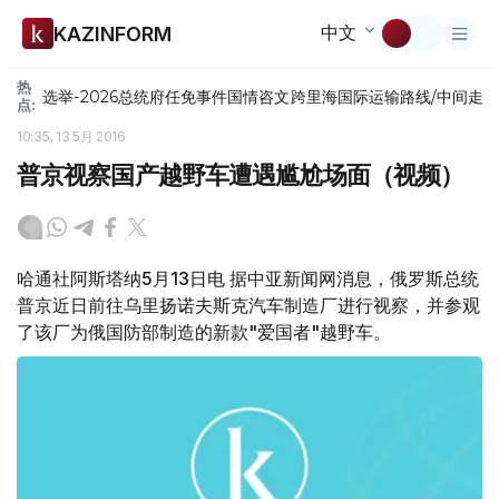
中文
KAZINFORM
热
选举-2026
总统府
任免
事件
国情咨文
跨里海国际运输路线/中间走
点:
10:35, 13 5月 2016
普京视察国产越野车遭遇尴尬场面（视频）
哈通社阿斯塔纳5月13日电 据中亚新闻网消息，俄罗斯总统
普京近日前往乌里扬诺夫斯克汽车制造厂进行视察，并参观
了该厂为俄国防部制造的新款"爱国者"越野车。