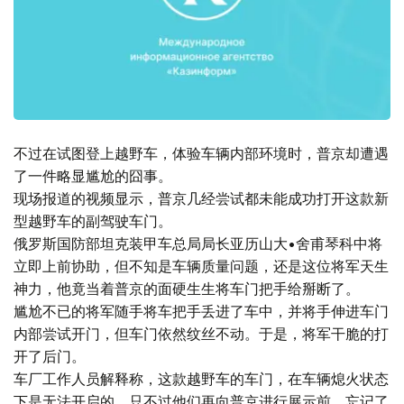
不过在试图登上越野车，体验车辆内部环境时，普京却遭遇
了一件略显尴尬的囧事。
现场报道的视频显示，普京几经尝试都未能成功打开这款新
型越野车的副驾驶车门。
俄罗斯国防部坦克装甲车总局局长亚历山大•舍甫琴科中将
立即上前协助，但不知是车辆质量问题，还是这位将军天生
神力，他竟当着普京的面硬生生将车门把手给掰断了。
尴尬不已的将军随手将车把手丢进了车中，并将手伸进车门
内部尝试开门，但车门依然纹丝不动。于是，将军干脆的打
开了后门。
车厂工作人员解释称，这款越野车的车门，在车辆熄火状态
下是无法开启的。只不过他们再向普京进行展示前，忘记了