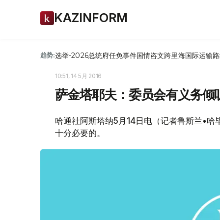
KAZINFORM
选举-2026
总统府
任免
事件
国情咨文
跨里海国际运输路
趋势:
10:51, 14 5月 2016
萨金塔耶夫：委员会有义务倾
哈通社阿斯塔纳5月14日电（记者鲁斯兰•
十分必要的。