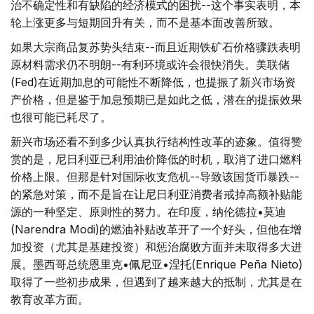
治不确定性和有缺陷的经济模式的困扰--这个事实表明，本
轮上涨更多与短期回升有关，而不是基本面改善所致。
如果大宗商品复苏势头结束--而且近期铁矿石价格骤跌表明
原材料需求仍不明朗--有利环境或许会很快消失。美联储
(Fed)在近期加息的可能性不断降低，也提振了新兴市场资
产价格，但是鉴于加息预期已是如此之低，潜在的提振效果
也很可能已耗尽了。
新兴市场还看不到多少认真执行结构性改革的迹象。值得赞
赏的是，尼日利亚已利用油价降低的时机，取消了进口燃料
价格上限。但那是针对国际收支危机--导致该国货币暴跌--
的紧急对策，而不是旨在让尼日利亚消费者戒掉高额补贴能
源的一种坚定、原则性的努力。在印度，纳伦德拉•莫迪
(Narendra Modi)的燃油补贴改革开了一个好头，但他在增
加投资（尤其是基建投资）和惩治腐败方面并未取得多大进
展。墨西哥总统恩里克•佩尼亚•涅托(Enrique Peña Nieto)
取得了一些初步成果，但遇到了越来越大的抵制，尤其是在
教育改革方面。