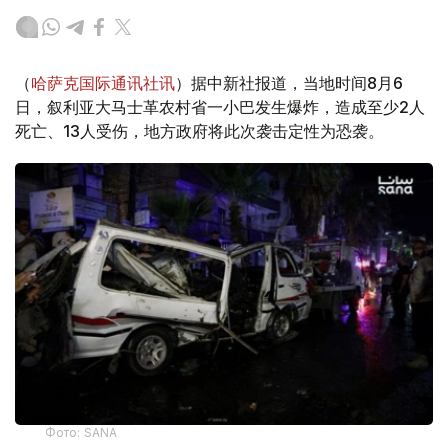
（
哈萨克国际通讯社讯
）据中新社报道，当地时间8月6
日，叙利亚大马士革农村省一小巴发生爆炸，造成至少2人
死亡、13人受伤，地方政府将此次袭击定性为恐袭。
Фото: SANA