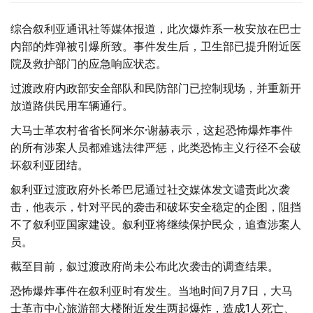
综合叙利亚通讯社等媒体报道，此次爆炸系一枚安放在巴士
内部的炸弹被引爆所致。事件发生后，卫生部已提升附近医
院及救护部门的应急响应状态。
过渡政府内政部安全部队和民防部门已控制现场，并重新开
放道路供民用车辆通行。
大马士革农村省省长阿米尔·谢赫表示，这起恐怖爆炸事件
的所有涉案人员都难逃法律严惩，此类恐怖主义行径不会破
坏叙利亚团结。
叙利亚过渡政府外长希巴尼通过社交媒体发文谴责此次袭
击，他表示，针对平民的袭击和破坏安全稳定的企图，阻挡
不了叙利亚国家建设。叙利亚将继续保护民众，追查涉案人
员。
截至目前，叙过渡政府尚未公布此次袭击的调查结果。
恐怖爆炸事件在叙利亚时有发生。当地时间7月7日，大马
士革市中心旅游部大楼附近发生两起爆炸，造成1人死亡、