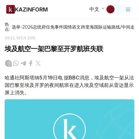
中文
KAZINFORM
热
选举-2026
总统府
任免
事件
国情咨文
跨里海国际运输路线/中间走
点:
09:22, 19 5月 2016
埃及航空一架巴黎至开罗航班失联
哈通社阿斯塔纳5月19日电 据BBC消息，埃及航空一架从法
国巴黎至埃及开罗的夜间航班在进入埃及空域前从雷达显示
屏上消失。