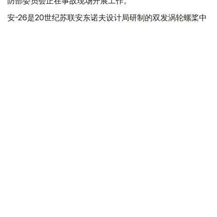
防部委员会正在事故现场开展工作。
安-26是20世纪苏联安东诺夫设计局研制的双发涡轮螺桨中
短程多用途运输机。
事故
空难
俄罗斯
国际
叶尔兰 马赞
编译
14:43, 25 2月 2026
国防部：一架苏-30SM战机在卡拉干达州坠
毁 飞行员安全
（
哈萨克国际通讯社讯
）据国防部新闻处消息，2月25日，