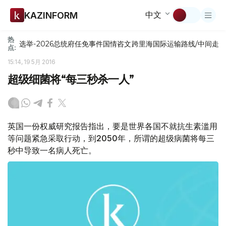
中文
KAZINFORM
热
选举-2026
总统府
任免
事件
国情咨文
跨里海国际运输路线/中间走
点:
15:14, 19 5月 2016
超级细菌将“每三秒杀一人”
英国一份权威研究报告指出，要是世界各国不就抗生素滥用
等问题紧急采取行动，到2050年，所谓的超级病菌将每三
秒中导致一名病人死亡。