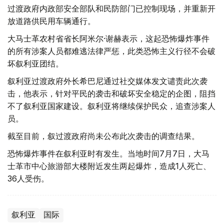
过渡政府内政部安全部队和民防部门已控制现场，并重新开
放道路供民用车辆通行。
大马士革农村省省长阿米尔·谢赫表示，这起恐怖爆炸事件
的所有涉案人员都难逃法律严惩，此类恐怖主义行径不会破
坏叙利亚团结。
叙利亚过渡政府外长希巴尼通过社交媒体发文谴责此次袭
击，他表示，针对平民的袭击和破坏安全稳定的企图，阻挡
不了叙利亚国家建设。叙利亚将继续保护民众，追查涉案人
员。
截至目前，叙过渡政府尚未公布此次袭击的调查结果。
恐怖爆炸事件在叙利亚时有发生。当地时间7月7日，大马
士革市中心旅游部大楼附近发生两起爆炸，造成1人死亡、
36人受伤。
叙利亚
国际