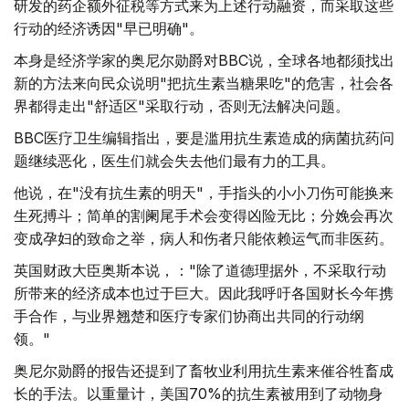
研发的药企额外征税等方式来为上述行动融资，而采取这些
行动的经济诱因"早已明确"。
本身是经济学家的奥尼尔勋爵对BBC说，全球各地都须找出
新的方法来向民众说明"把抗生素当糖果吃"的危害，社会各
界都得走出"舒适区"采取行动，否则无法解决问题。
BBC医疗卫生编辑指出，要是滥用抗生素造成的病菌抗药问
题继续恶化，医生们就会失去他们最有力的工具。
他说，在"没有抗生素的明天"，手指头的小小刀伤可能换来
生死搏斗；简单的割阑尾手术会变得凶险无比；分娩会再次
变成孕妇的致命之举，病人和伤者只能依赖运气而非医药。
英国财政大臣奥斯本说，："除了道德理据外，不采取行动
所带来的经济成本也过于巨大。因此我呼吁各国财长今年携
手合作，与业界翘楚和医疗专家们协商出共同的行动纲
领。"
奥尼尔勋爵的报告还提到了畜牧业利用抗生素来催谷牲畜成
长的手法。以重量计，美国70%的抗生素被用到了动物身