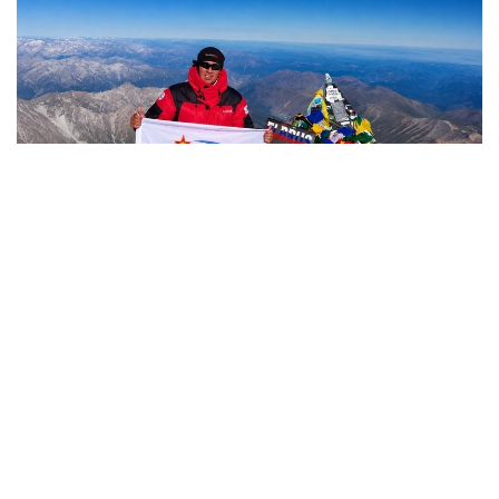
Фото: Министерство обороны РК
哈萨克斯坦
国防部
达娜 努尔巴克提
编译