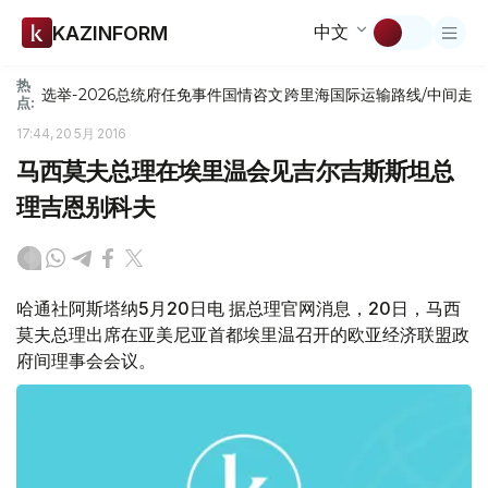
中文
KAZINFORM
热
选举-2026
总统府
任免
事件
国情咨文
跨里海国际运输路线/中间走
点:
17:44, 20 5月 2016
马西莫夫总理在埃里温会见吉尔吉斯斯坦总
理吉恩别科夫
哈通社阿斯塔纳5月20日电 据总理官网消息，20日，马西
莫夫总理出席在亚美尼亚首都埃里温召开的欧亚经济联盟政
府间理事会会议。