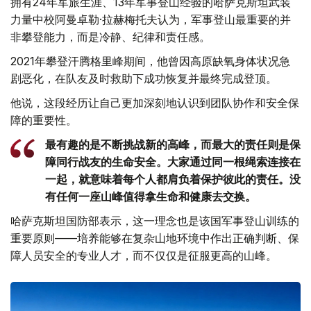
拥有24年军旅生涯、13年军事登山经验的哈萨克斯坦武装
力量中校阿曼卓勒·拉赫梅托夫认为，军事登山最重要的并
非攀登能力，而是冷静、纪律和责任感。
2021年攀登汗腾格里峰期间，他曾因高原缺氧身体状况急
剧恶化，在队友及时救助下成功恢复并最终完成登顶。
他说，这段经历让自己更加深刻地认识到团队协作和安全保
障的重要性。
最有趣的是不断挑战新的高峰，而最大的责任则是保
障同行战友的生命安全。大家通过同一根绳索连接在
一起，就意味着每个人都肩负着保护彼此的责任。没
有任何一座山峰值得拿生命和健康去交换。
哈萨克斯坦国防部表示，这一理念也是该国军事登山训练的
重要原则——培养能够在复杂山地环境中作出正确判断、保
障人员安全的专业人才，而不仅仅是征服更高的山峰。