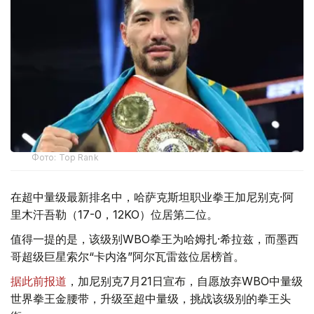
Фото: Top Rank
在超中量级最新排名中，哈萨克斯坦职业拳王加尼别克·阿
里木汗吾勒（17-0，12KO）位居第二位。
值得一提的是，该级别WBO拳王为哈姆扎·希拉兹，而墨西
哥超级巨星索尔“卡内洛”阿尔瓦雷兹位居榜首。
据此前报道
，加尼别克7月21日宣布，自愿放弃WBO中量级
世界拳王金腰带，升级至超中量级，挑战该级别的拳王头