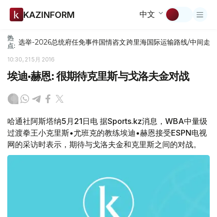
中文
KAZINFORM
热
选举-2026
总统府
任免
事件
国情咨文
跨里海国际运输路线/中间走
点:
10:30, 21 5月 2016
埃迪•赫恩: 很期待克里斯与戈洛夫金对战
哈通社阿斯塔纳5月21日电 据Sports.kz消息，WBA中量级
过渡拳王小克里斯•尤班克的教练埃迪•赫恩接受ESPN电视
网的采访时表示，期待与戈洛夫金和克里斯之间的对战。