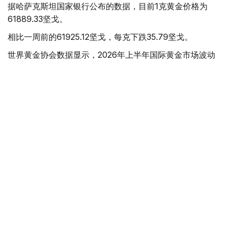
据哈萨克斯坦国家银行公布的数据，目前1克黄金价格为
61889.33坚戈。
相比一周前的61925.12坚戈，每克下跌35.79坚戈。
世界黄金协会数据显示，2026年上半年国际黄金市场波动
明显。今年1月，国际金价曾12次刷新历史纪录，最高升至
每金衡盎司5405美元；但到6月，金价一度回落至每金衡盎
司4002美元。
世界黄金协会表示，下半年黄金价格走势将主要受到地缘政
治局势、利率变化以及投资者市场情绪等因素影响。
在当前市场环境保持不变的情况下，预计到今年年底，国际
金价将围绕每金衡盎司4100美元上下约5%的区间波动。
黄金储备
经济
木合塔尔 木拉提
编译