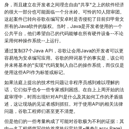
身，而且建立在开发者之间理念自由"共享"之上的软件经济
的很大一部分也可能面临一个分水岭。可怜的10人陪审团。
这起案件已转向谷歌在编写安卓时是否侵犯了目前归甲骨文
所有的Java软件的版权。当时，Java是开发者使用的一个
公共平台，他们希望自己的代码能够在所有硬件设备--不论
采用何种操作系统--上运行。
通过复制37个Java API，谷歌让会用Java的开发者可以更
容易地为安卓编写应用。谷歌的辩词基于的事实是，该公司
并未将基本的"实现"代码复制入自己的操作系统，而仅仅是
使用这些API作为标签或标记。
如果法庭上提出的技术性问题让非程序员感到难以理解的
话，它们似乎也令一些专家感到困惑。在自上上周开始的法
庭审理中，时而出现针对API是什么及其如何工作的矛盾描
述，这让现场的见证者感到抓狂。对于使用API的相关法律
问题，谷歌工程师们甚至更不清楚。
但是他们的一些考量构成了可能对谷歌极为不利的证据：其
中一名工程师曾写信给首席执行官拉里•佩奇(Larry Page)