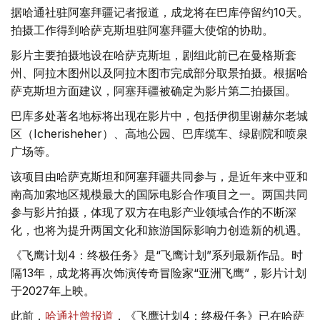
据哈通社驻阿塞拜疆记者报道，成龙将在巴库停留约10天。
拍摄工作得到哈萨克斯坦驻阿塞拜疆大使馆的协助。
影片主要拍摄地设在哈萨克斯坦，剧组此前已在曼格斯套
州、阿拉木图州以及阿拉木图市完成部分取景拍摄。根据哈
萨克斯坦方面建议，阿塞拜疆被确定为影片第二拍摄国。
巴库多处著名地标将出现在影片中，包括伊彻里谢赫尔老城
区（Icherisheher）、高地公园、巴库缆车、绿剧院和喷泉
广场等。
该项目由哈萨克斯坦和阿塞拜疆共同参与，是近年来中亚和
南高加索地区规模最大的国际电影合作项目之一。两国共同
参与影片拍摄，体现了双方在电影产业领域合作的不断深
化，也将为提升两国文化和旅游国际影响力创造新的机遇。
《飞鹰计划4：终极任务》是“飞鹰计划”系列最新作品。时
隔13年，成龙将再次饰演传奇冒险家“亚洲飞鹰”，影片计划
于2027年上映。
此前，
哈通社曾报道
，《飞鹰计划4：终极任务》已在哈萨