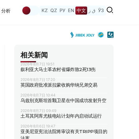
KZ
QZ
РУ
EN
中文
ق ز
ЎЗ
分析
相关新闻
2026年8月7日 19:51
叙利亚大马士革农村省爆炸致2死13伤
2026年8月7日 17:20
英国政府批准派拉蒙收购华纳兄弟交易
2026年8月7日 10:44
乌兹别克斯坦首颗卫星在中国成功发射升空
2026年8月7日 09:49
土耳其阿库尤核电站计划年内启动试运行
2026年8月6日 19:47
亚美尼亚宪法法院将审议有关TRIPP项目的
法案