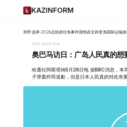
KAZINFORM
选举-2026
总统府
任免
事件
国情咨文
跨里海国际运输路
趋势:
19:25, 26 5月 2016
奥巴马访日：广岛人民真的想
哈通社阿斯塔纳5月26日电 据BBC消息，
子弹轰炸而道歉，但是日本人民真的对此有要