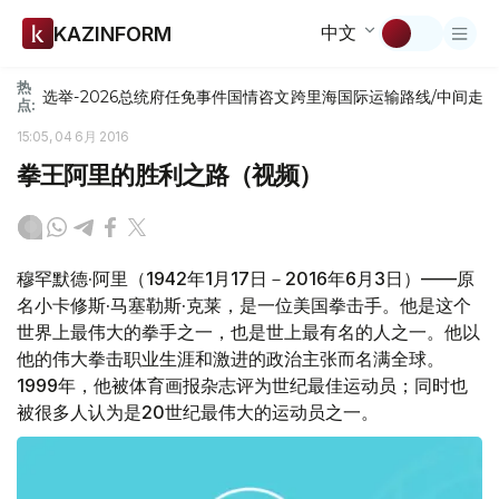
中文
KAZINFORM
热
选举-2026
总统府
任免
事件
国情咨文
跨里海国际运输路线/中间走
点:
15:05, 04 6月 2016
拳王阿里的胜利之路（视频）
穆罕默德·阿里（1942年1月17日－2016年6月3日）——原
名小卡修斯·马塞勒斯·克莱，是一位美国拳击手。他是这个
世界上最伟大的拳手之一，也是世上最有名的人之一。他以
他的伟大拳击职业生涯和激进的政治主张而名满全球。
1999年，他被体育画报杂志评为世纪最佳运动员；同时也
被很多人认为是20世纪最伟大的运动员之一。