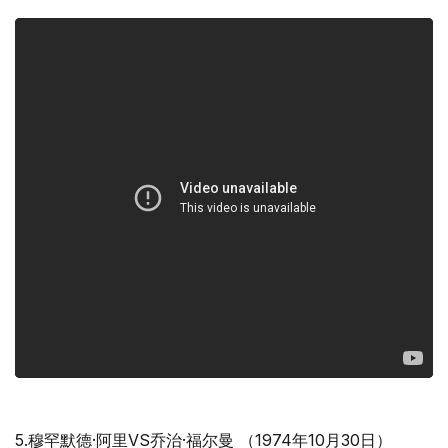
5.穆罕默德·阿里VS乔治·福尔曼 （1974年10月30日）