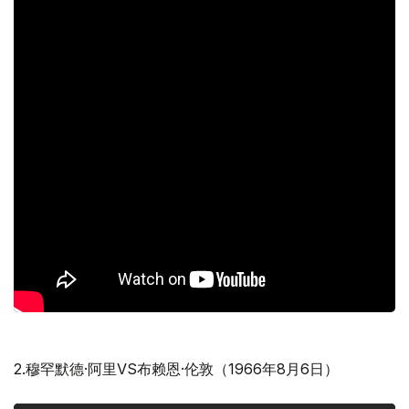
2.穆罕默德·阿里VS布赖恩·伦敦（1966年8月6日）