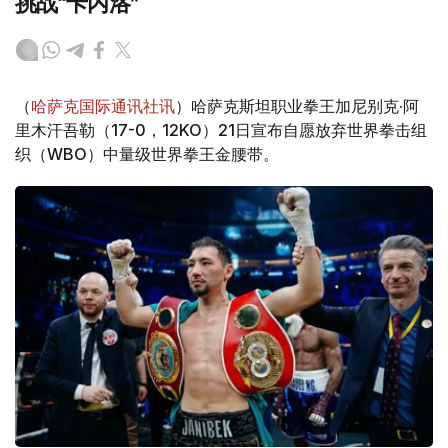
挑战“卡内洛”
（
哈萨克国际通讯社讯
）哈萨克斯坦职业拳王加尼别克·阿
里木汗吾勒（17-0，12KO）21日宣布自愿放弃世界拳击组
织（WBO）中量级世界拳王金腰带。