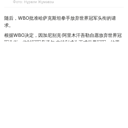
Фото: Нұрғали Жұмағазы
随后，WBO批准哈萨克斯坦拳手放弃世界冠军头衔的请
求。
根据WBO决定，因加尼别克·阿里木汗吾勒自愿放弃世界冠
军头衔，临时冠军丹泽尔·本特利成为正式世界冠军。约恩
利·埃尔南德斯则获得了中量级强制挑战者资格。
阿里木汗吾勒放弃中量级冠军金腰带，并请求WBO将其列
入超中量级世界排名。因此，他计划继续在该级别征战拳
坛。
目前，WBO排名委员会正在审核该请求。
WBO表示，在做出决定时，委员会有权根据组织规定，考
虑所有相关因素，包括他之前作为WBO中量级世界冠军的
身份和成就。
- 过去已成过去，我不会活在过去。我的拳击生涯即
将迎来更加精彩的篇章。-拳王在个人社交平台上写