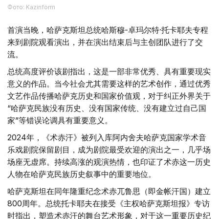
Фото: Kazinform
首演当晚，哈萨克斯坦总统哈斯穆-卓玛尔特·托卡耶夫专程
来到剧院观看演出，并在演出结束后与主创团队进行了交
流。
总统高度评价该剧指出，这是一部非常优秀、具有重要现实
意义的作品。当今社会尤其需要这样的艺术创作，通过优秀
文艺作品传播哈萨克历史和国家价值观，对于纠正外界关于
“哈萨克民族没有历史、没有国家传统、没有建立过自己国
家”等错误论调具有重要意义。
2024年，《术赤汗》被列入库阿内舍夫哈萨克国家学术音
乐戏剧院保留剧目，成为剧院最受欢迎的演出之一，几乎场
场座无虚席。持续高涨的观演热情，也印证了术赤这一历史
人物在哈萨克民族历史叙事中的重要地位。
哈萨克斯坦在同年隆重纪念术赤兀鲁思（即金帐汗国）建立
800周年。总统托卡耶夫在接受《主权哈萨克斯坦报》专访
时指出，塑造术赤汗的舞台艺术形象，对于这一重要历史纪