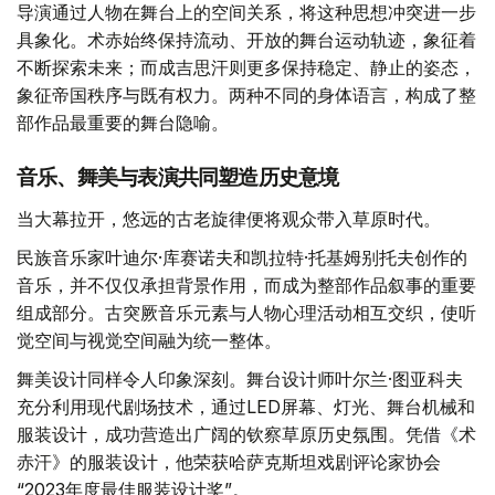
导演通过人物在舞台上的空间关系，将这种思想冲突进一步
具象化。术赤始终保持流动、开放的舞台运动轨迹，象征着
不断探索未来；而成吉思汗则更多保持稳定、静止的姿态，
象征帝国秩序与既有权力。两种不同的身体语言，构成了整
部作品最重要的舞台隐喻。
音乐、舞美与表演共同塑造历史意境
当大幕拉开，悠远的古老旋律便将观众带入草原时代。
民族音乐家叶迪尔·库赛诺夫和凯拉特·托基姆别托夫创作的
音乐，并不仅仅承担背景作用，而成为整部作品叙事的重要
组成部分。古突厥音乐元素与人物心理活动相互交织，使听
觉空间与视觉空间融为统一整体。
舞美设计同样令人印象深刻。舞台设计师叶尔兰·图亚科夫
充分利用现代剧场技术，通过LED屏幕、灯光、舞台机械和
服装设计，成功营造出广阔的钦察草原历史氛围。凭借《术
赤汗》的服装设计，他荣获哈萨克斯坦戏剧评论家协会
“2023年度最佳服装设计奖”。