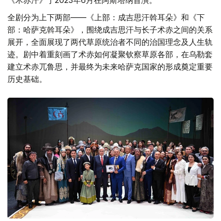
全剧分为上下两部——《上部：成吉思汗斡耳朵》和《下
部：哈萨克斡耳朵》，围绕成吉思汗与长子术赤之间的关系
展开，全面展现了两代草原统治者不同的治国理念及人生轨
迹。剧中着重刻画了术赤如何凝聚钦察草原各部，在乌勒套
建立术赤兀鲁思，并最终为未来哈萨克国家的形成奠定重要
历史基础。