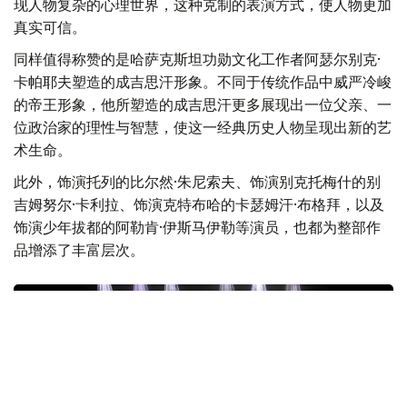
现人物复杂的心理世界，这种克制的表演方式，使人物更加
真实可信。
同样值得称赞的是哈萨克斯坦功勋文化工作者阿瑟尔别克·
卡帕耶夫塑造的成吉思汗形象。不同于传统作品中威严冷峻
的帝王形象，他所塑造的成吉思汗更多展现出一位父亲、一
位政治家的理性与智慧，使这一经典历史人物呈现出新的艺
术生命。
此外，饰演托列的比尔然·朱尼索夫、饰演别克托梅什的别
吉姆努尔·卡利拉、饰演克特布哈的卡瑟姆汗·布格拜，以及
饰演少年拔都的阿勒肯·伊斯马伊勒等演员，也都为整部作
品增添了丰富层次。