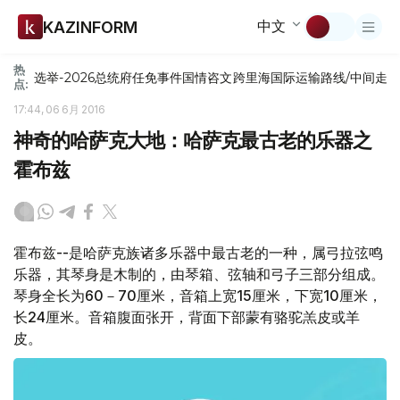
中文
KAZINFORM
热
选举-2026
总统府
任免
事件
国情咨文
跨里海国际运输路线/中间走
点:
17:44, 06 6月 2016
神奇的哈萨克大地：哈萨克最古老的乐器之
霍布兹
霍布兹--是哈萨克族诸多乐器中最古老的一种，属弓拉弦鸣
乐器，其琴身是木制的，由琴箱、弦轴和弓子三部分组成。
琴身全长为60－70厘米，音箱上宽15厘米，下宽10厘米，
长24厘米。音箱腹面张开，背面下部蒙有骆驼羔皮或羊
皮。