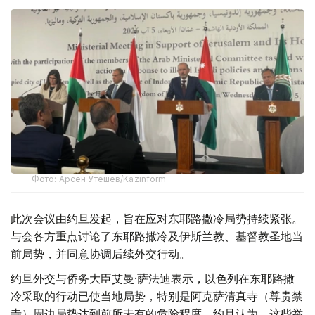
Фото: Арсен Утешев/Kazinform
此次会议由约旦发起，旨在应对东耶路撒冷局势持续紧张。
与会各方重点讨论了东耶路撒冷及伊斯兰教、基督教圣地当
前局势，并同意协调后续外交行动。
约旦外交与侨务大臣艾曼·萨法迪表示，以色列在东耶路撒
冷采取的行动已使当地局势，特别是阿克萨清真寺（尊贵禁
寺）周边局势达到前所未有的危险程度。约旦认为，这些举