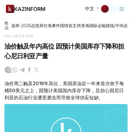
中文
KAZINFORM
热
选举-2026
总统府
任免
事件
国情咨文
跨里海国际运输路线/中间走
点:
11:52, 08 6月 2016
油价触及年内高位 因预计美国库存下降和担
心尼日利亚产量
油价周二触及2016年高位，美国原油近一年来首次收于每
桶50美元之上，因预计美国国内库存下降，且担心因尼日
利亚的石油行业遭受袭击而导致全球供应短缺。