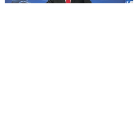
Фото: x.com / @IsraeliPM
内塔尼亚胡表示，其正指示以军士兵采取一切必要措施，以
保护自身以及以色列的安全。
内塔尼亚胡还称，美国总统特朗普及其团队认为他们能够迫
使哈马斯解除武装并实现加沙地带的去军事化，并向以方发
送了一份协议草案，但以方并未对此表示赞同。
此外，内塔尼亚胡强调：“这不是我们的草案。我们已经提
交了修改意见。顺便说一句，我们是在媒体对此事展开大肆
宣传之前就提交了意见。这就是我们的立场。”
美国总统特朗普7月30日在社交媒体发文称，美国发起的所
谓“和平委员会”已达成一项关于“全面解除”巴勒斯坦伊斯兰
抵抗运动（哈马斯）武装的协议。该协议将分阶段实施，随