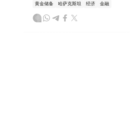
黄金储备
哈萨克斯坦
经济
金融
木合塔尔 哈力木拉
编译
08:31, 31 7月 2026
哈萨克斯坦是全球五大黄金购
（哈萨克国际通讯社讯）根据世界黄金协会（Worl
坦成为2026年第二季度全球央行黄金购买