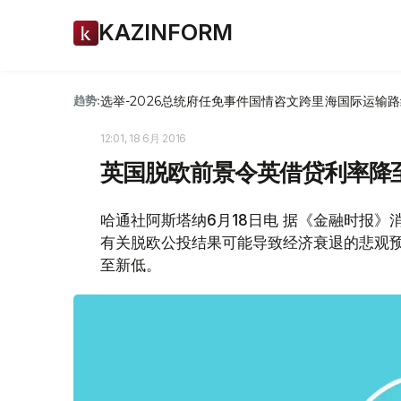
KAZINFORM
选举-2026
总统府
任免
事件
国情咨文
跨里海国际运输路
趋势:
12:01, 18 6月 2016
英国脱欧前景令英借贷利率降
哈通社阿斯塔纳6月18日电 据《金融时报》
有关脱欧公投结果可能导致经济衰退的悲观
至新低。