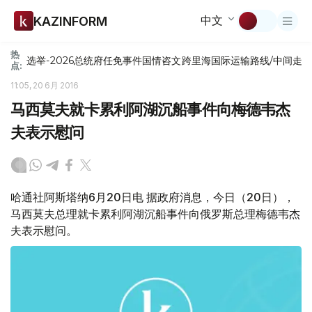
中文
KAZINFORM
热
选举-2026
总统府
任免
事件
国情咨文
跨里海国际运输路线/中间走
点:
11:05, 20 6月 2016
马西莫夫就卡累利阿湖沉船事件向梅德韦杰
夫表示慰问
哈通社阿斯塔纳6月20日电 据政府消息，今日（20日），
马西莫夫总理就卡累利阿湖沉船事件向俄罗斯总理梅德韦杰
夫表示慰问。