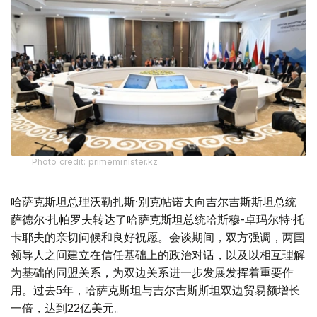
Photo credit: primeminister.kz
哈萨克斯坦总理沃勒扎斯·别克帖诺夫向吉尔吉斯斯坦总统
萨德尔·扎帕罗夫转达了哈萨克斯坦总统哈斯穆-卓玛尔特·托
卡耶夫的亲切问候和良好祝愿。会谈期间，双方强调，两国
领导人之间建立在信任基础上的政治对话，以及以相互理解
为基础的同盟关系，为双边关系进一步发展发挥着重要作
用。过去5年，哈萨克斯坦与吉尔吉斯斯坦双边贸易额增长
一倍，达到22亿美元。