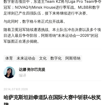
数字射击项目中，东道主Team KZ将与Liga Pro Team争夺
冠军；NOVAQ与Minsk House进行季军战。MLBB和数字
足球则已产生四强队伍，接下来将继续进行半决赛。
与此同时，数字格斗将正式拉开战幕。
随着卫冕冠军陆续遭遇挑战、本土队伍冲击决赛以及多个项
目进入最后争夺阶段，阿斯塔纳“未来运动会—2026”的冠
军版图正在逐步揭晓。
体育
未来运动会
文化
数字化
阿斯塔纳
达娜 努尔巴克提
编译
20:14, 07 8月 2026
哈萨克斯坦跆拳道队在国际大赛中斩获4枚奖