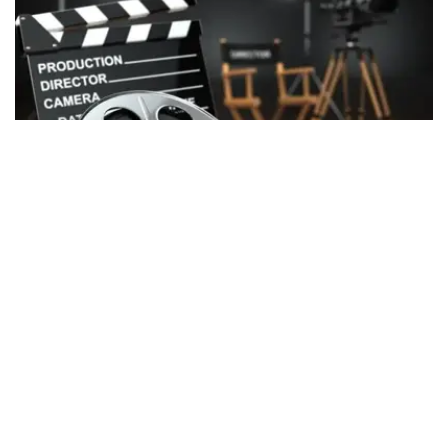
Фото: Kazinform
2026年上半年，共有6部获得国家支持拍摄的国产影片在全
国院线公映，分别为《催眠》（Гипноз）、《来自天堂的
车票》（Билет из рая）、《秋风》（Осенний
бриз）、《库特》（Құт）、《阿比勒》（Әбіл）以及纪录
片《献给她父亲、我的曾祖父、她祖父的姜饼》
（Пряники для ее отца, моего прадеда, ее
деда）。