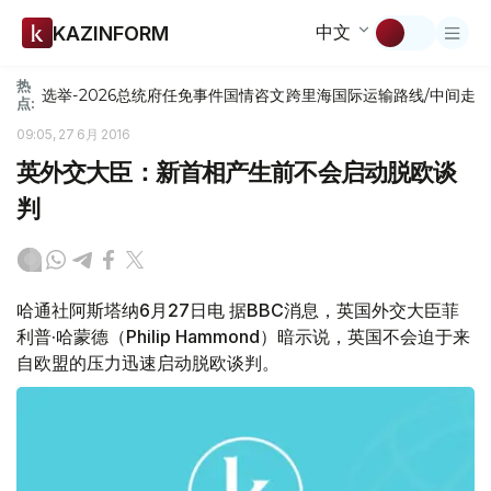
中文
KAZINFORM
热
选举-2026
总统府
任免
事件
国情咨文
跨里海国际运输路线/中间走
点:
09:05, 27 6月 2016
英外交大臣：新首相产生前不会启动脱欧谈
判
哈通社阿斯塔纳6月27日电 据BBC消息，英国外交大臣菲
利普·哈蒙德（Philip Hammond）暗示说，英国不会迫于来
自欧盟的压力迅速启动脱欧谈判。