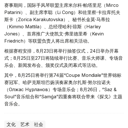
赛事期间，国际手风琴联盟主席米尔科·帕塔里尼（Mirco
Patarini）、副主席李聪（Li Cong）和佐里察·卡拉库托夫
斯卡（Zorica Karakutovska）、秘书长金莫·马蒂拉
（Kimmo Mattila）、总经理哈利·琼斯（Harley
Jones）、首席推广大使凯文·弗里德里希（Kevin
Friedrich）等联盟负责人将出席相关活动。
根据赛程安排，8月23日将举行抽签仪式，24日举办开幕
式；8月25日至27日将陆续举行比赛、音乐大师课、专场音
乐会、新闻发布会、颁奖仪式及闭幕式等活动。
其中，8月25日将举行第74届“Coupe Mondiale”世界锦标
赛冠军、哈萨克斯坦巴扬演奏家奥尔扎斯·努尔拉诺夫
（Олжас Нұрланов）专场音乐会；8月26日，“Saz &
Soul”音乐组合和“Samǵa”四重奏将联合带来《探戈》主题
音乐会。
文化
艺术
社会