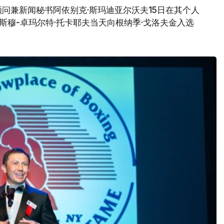
问兼新闻秘书阿依别克·斯玛迪亚尔沃夫15日在其个人
哈斯穆-卓玛尔特·托卡耶夫当天向根纳季·戈洛夫金入选