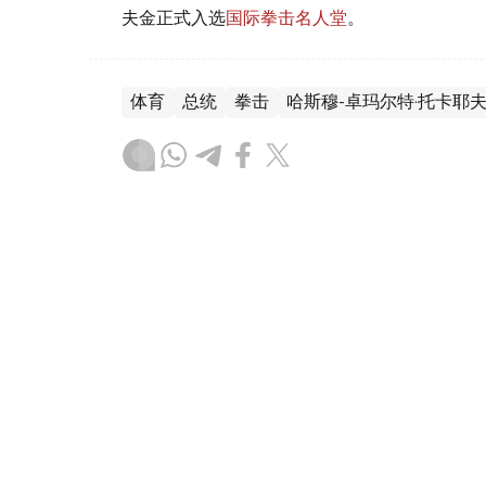
夫金正式入选
国际拳击名人堂
。
体育
总统
拳击
哈斯穆-卓玛尔特·托卡耶
叶尔兰 马赞
编译
11:12, 15 6月 2026
戈洛夫金正式入选国际拳击名
（
哈萨克国际通讯社讯
）据哈萨克斯坦国家