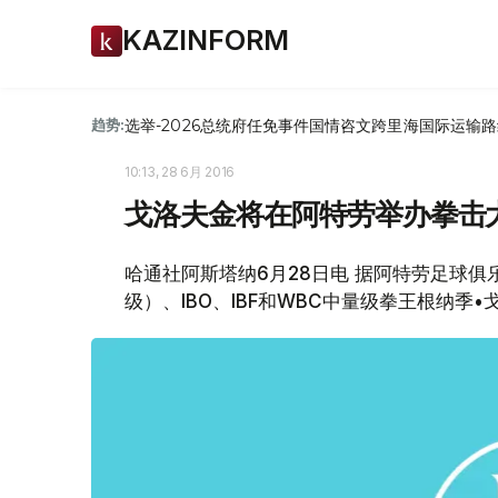
KAZINFORM
选举-2026
总统府
任免
事件
国情咨文
跨里海国际运输路
趋势:
10:13, 28 6月 2016
戈洛夫金将在阿特劳举办拳击
哈通社阿斯塔纳6月28日电 据阿特劳足球
级）、IBO、IBF和WBC中量级拳王根纳季