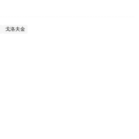
夫
戈洛夫金
人堂 成哈萨克斯坦历史第一人
奥林匹克委员会新闻处消息，在美国纽约州卡纳斯托塔