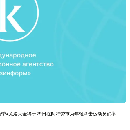
纳季•戈洛夫金将于29日在阿特劳市为年轻拳击运动员们举