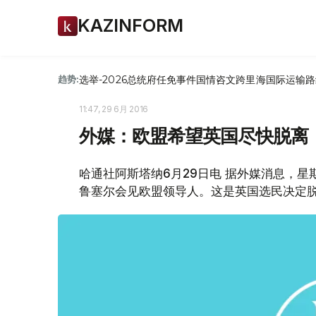
KAZINFORM
选举-2026
总统府
任免
事件
国情咨文
跨里海国际运输路
趋势:
11:47, 29 6月 2016
外媒：欧盟希望英国尽快脱离
哈通社阿斯塔纳6月29日电 据外媒消息，
鲁塞尔会见欧盟领导人。这是英国选民决定