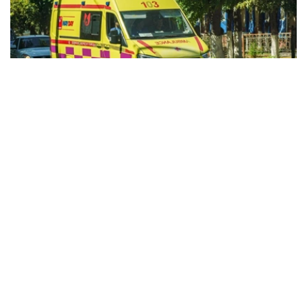
Фото: Kazinform
据哈萨克斯坦卫生部消息，今年前7个月，全国急救医疗服
务共处理525.32万次呼叫。
急救人员主要为心肌梗死、脑卒中、严重创伤、慢性疾病急
性并发症等患者提供紧急医疗救助，同时承担紧急接生以及
道路交通事故现场救援等任务。
目前，哈萨克斯坦全国共有20个独立急救站、92个城市急
救分站和189个区级急救部门，为城市和农村地区居民提供
紧急医疗服务。