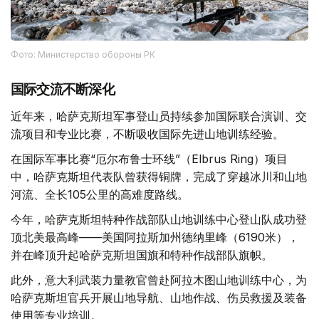
Фото: Министерство обороны РК
国际交流不断深化
近年来，哈萨克斯坦军事登山员持续参加国际联合演训、交
流项目和专业比赛，不断吸收国际先进山地训练经验。
在国际军事比赛“厄尔布鲁士环线”（Elbrus Ring）项目
中，哈萨克斯坦代表队曾获得铜牌，完成了穿越冰川和山地
河流、全长105公里的高难度路线。
今年，哈萨克斯坦特种作战部队山地训练中心登山队成功登
顶北美最高峰——美国阿拉斯加州德纳里峰（6190米），
并在峰顶升起哈萨克斯坦国旗和特种作战部队旗帜。
此外，意大利武装力量教官曾赴阿拉木图山地训练中心，为
哈萨克斯坦官兵开展山地导航、山地作战、伤员救援及装备
使用等专业培训。