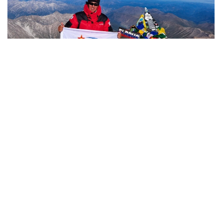
Фото: Министерство обороны РК
哈萨克斯坦
国防部
达娜 努尔巴克提
编译
12:35, 08 8月 2026