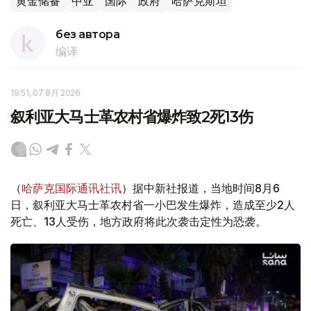
黄金储备
中亚
国际
政府
哈萨克斯坦
без автора
编译
19:51, 07 8月 2026
叙利亚大马士革农村省爆炸致2死13伤
（
哈萨克国际通讯社讯
）据中新社报道，当地时间8月6
日，叙利亚大马士革农村省一小巴发生爆炸，造成至少2人
死亡、13人受伤，地方政府将此次袭击定性为恐袭。