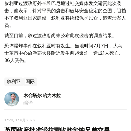
叙利亚过渡政府外长希巴尼通过社交媒体发文谴责此次袭
击，他表示，针对平民的袭击和破坏安全稳定的企图，阻挡
不了叙利亚国家建设。叙利亚将继续保护民众，追查涉案人
员。
截至目前，叙过渡政府尚未公布此次袭击的调查结果。
恐怖爆炸事件在叙利亚时有发生。当地时间7月7日，大马
士革市中心旅游部大楼附近发生两起爆炸，造成1人死亡、
36人受伤。
叙利亚
国际
木合塔尔 哈力木拉
编译
17:20, 07 8月 2026
英国政府批准派拉蒙收购华纳兄弟交易