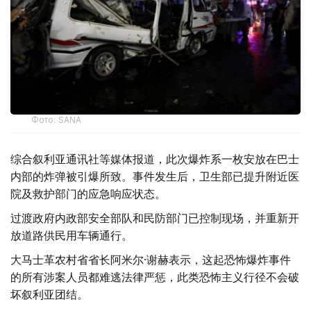
Фото: SANA
综合叙利亚通讯社等媒体报道，此次爆炸系一枚安放在巴士
内部的炸弹被引爆所致。事件发生后，卫生部已提升附近医
院及救护部门的应急响应状态。
过渡政府内政部安全部队和民防部门已控制现场，并重新开
放道路供民用车辆通行。
大马士革农村省省长阿米尔·谢赫表示，这起恐怖爆炸事件
的所有涉案人员都难逃法律严惩，此类恐怖主义行径不会破
坏叙利亚团结。