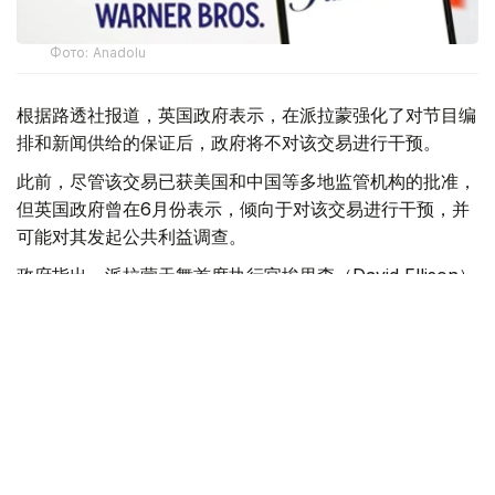
Фото: Аnadolu
根据路透社报道，英国政府表示，在派拉蒙强化了对节目编
排和新闻供给的保证后，政府将不对该交易进行干预。
此前，尽管该交易已获美国和中国等多地监管机构的批准，
但英国政府曾在6月份表示，倾向于对该交易进行干预，并
可能对其发起公共利益调查。
政府指出，派拉蒙天舞首席执行官埃里森（David Ellison）
所提供的保证，已解决英国文化、媒体和体育大臣南迪
（Lisa Nandy）的担忧，这些保证将转化为具有法律约束
力的承诺。
政府指出，派拉蒙已同意，合并后集团在英国的有线电视和
点播服务将保留各自独立的编辑自主权。
政府补充称，派拉蒙旗下的英国“第五频道”（Channel 5）
新闻业务，在编辑权上将与CNN国际台（CNN