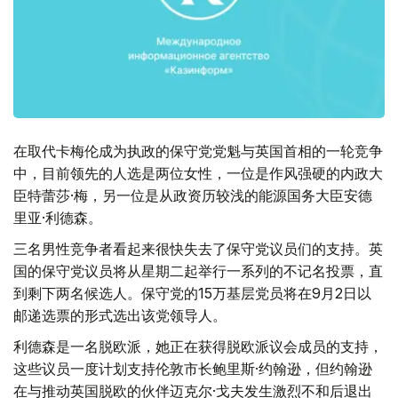
在取代卡梅伦成为执政的保守党党魁与英国首相的一轮竞争
中，目前领先的人选是两位女性，一位是作风强硬的内政大
臣特蕾莎·梅，另一位是从政资历较浅的能源国务大臣安德
里亚·利德森。
三名男性竞争者看起来很快失去了保守党议员们的支持。英
国的保守党议员将从星期二起举行一系列的不记名投票，直
到剩下两名候选人。保守党的15万基层党员将在9月2日以
邮递选票的形式选出该党领导人。
利德森是一名脱欧派，她正在获得脱欧派议会成员的支持，
这些议员一度计划支持伦敦市长鲍里斯·约翰逊，但约翰逊
在与推动英国脱欧的伙伴迈克尔·戈夫发生激烈不和后退出