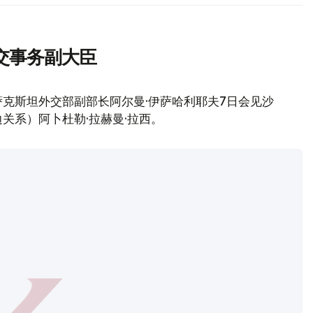
交事务副大臣
克斯坦外交部副部长阿尔曼·伊萨哈利耶夫7日会见沙
关系）阿卜杜勒·拉赫曼·拉西。