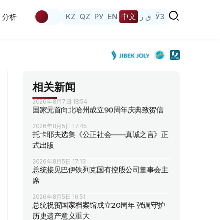
KZ
QZ
РУ
EN
中文
ق ز
ЎЗ
分析
相关新闻
2026年8月7日 18:54
国家元首向北哈州成立90周年庆典致贺信
2026年8月5日 17:45
托卡耶夫选集《公正社会——真诚之言》正
式出版
2026年8月5日 17:13
总统接见巴伊铁列克国有控股公司董事会主
席
2026年8月5日 16:51
总统祝贺国家档案馆成立20周年 强调守护
历史遗产意义重大