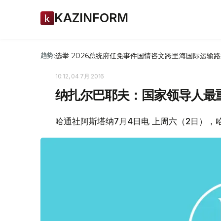
KAZINFORM
选举-2026
总统府
任免
事件
国情咨文
跨里海国际运输路
趋势:
10:12, 04 7月 2016
纳扎尔巴耶夫：国家领导人最
哈通社阿斯塔纳7月4日电 上周六（2日）