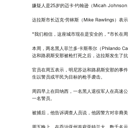
嫌疑人是25岁的迈卡·约翰逊（Micah Joh
达拉斯市长迈克·劳林斯（Mike Rawlings
"我们相信，这座城市现在是安全的，"市长在
本周，两名黑人菲兰多·卡斯蒂尔（Philando Cast
达和路易斯安那被枪打死之后，达拉斯发生了抗
官员在周五表示，明尼苏达和路易斯安那的事件
生以警员或平民为目标的枪手袭击。
周四早上在田纳西，一名黑人退役军人在高速公
一名警员。
被捕后，他告诉调查人员说，他因警方对非裔美
周五晚上，在乔治亚州首府亚特兰大，数千名示