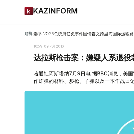
KAZINFORM
选举-2026
总统府
任免
事件
国情咨文
跨里海国际运输路
趋势:
10:59, 09 7月 2016
达拉斯枪击案：嫌疑人系退役
哈通社阿斯塔纳7月9日电 据BBC消息，
作炸弹的材料、步枪、子弹以及一本作战日