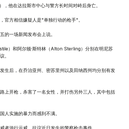
nson），他在达拉斯市中心与警方长时间对峙后身亡。
）表示，官方相信嫌疑人是"单独行动的枪手"。
周五的一场新闻发布会上说。
ile）和阿尔顿·斯特林（Alton Sterling）分别在明尼苏
议。
发生后，在乔治亚州、密苏里州以及田纳西州均分别有发
路上开枪，杀害了一名女性，并打伤另外三人，其中包括
国人实施的暴力而感到不满。
威者游行示威，抗议近日发生的警察枪击事件。