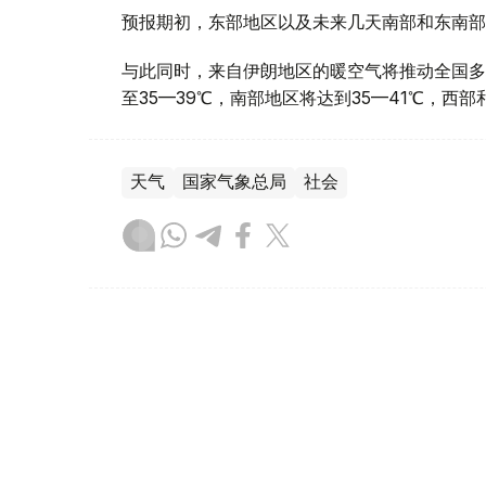
预报期初，东部地区以及未来几天南部和东南部
与此同时，来自伊朗地区的暖空气将推动全国多
至35—39℃，南部地区将达到35—41℃，西
天气
国家气象总局
社会
达娜 努尔巴克提
编译
13:13, 07 8月 2026