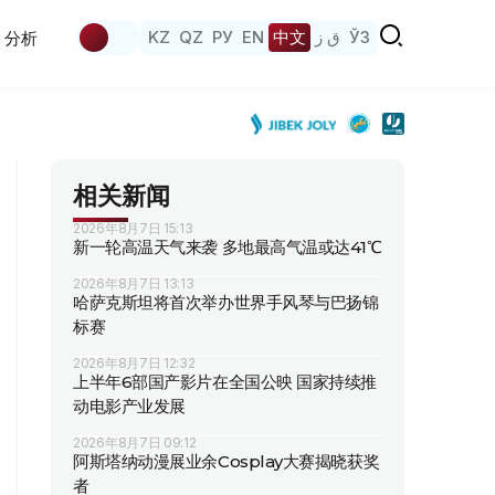
KZ
QZ
РУ
EN
中文
ق ز
ЎЗ
分析
相关新闻
2026年8月7日 15:13
新一轮高温天气来袭 多地最高气温或达41℃
2026年8月7日 13:13
哈萨克斯坦将首次举办世界手风琴与巴扬锦
标赛
2026年8月7日 12:32
上半年6部国产影片在全国公映 国家持续推
动电影产业发展
2026年8月7日 09:12
阿斯塔纳动漫展业余Cosplay大赛揭晓获奖
者