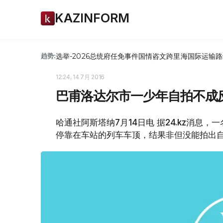
KAZINFORM
选举-2026
总统府
任免
事件
国情咨文
跨里海国际运输路
趋势:
12:24, 14 7月 2016
巴甫洛达尔市一少年自拍不成
哈通社阿斯塔纳7月14日电 据24.kz消息
停靠在车站的列车车顶，结果非但没能拍出