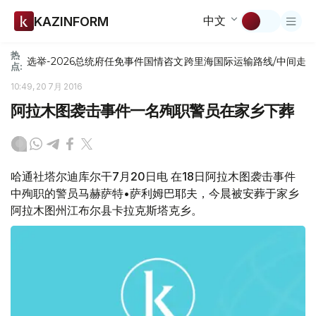
中文
KAZINFORM
热
选举-2026
总统府
任免
事件
国情咨文
跨里海国际运输路线/中间走
点:
10:49, 20 7月 2016
阿拉木图袭击事件一名殉职警员在家乡下葬
哈通社塔尔迪库尔干7月20日电 在18日阿拉木图袭击事件
中殉职的警员马赫萨特•萨利姆巴耶夫，今晨被安葬于家乡
阿拉木图州江布尔县卡拉克斯塔克乡。