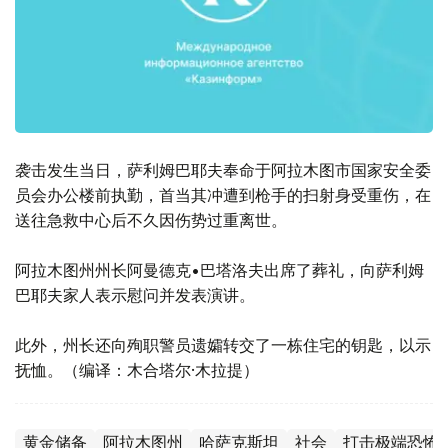
袭击发生当日，萨利姆巴耶夫奉命于阿拉木图市国家安全委
员会办公楼前执勤，首当其冲遭到枪手的扫射身受重伤，在
送往急救中心后不久因伤势过重离世。
阿拉木图州州长阿曼德克•巴塔洛夫出席了葬礼，向萨利姆
巴耶夫家人表示慰问并发表演讲。
此外，州长还向殉职警员遗孀转交了一栋住宅的钥匙，以示
抚恤。（编译：木合塔尔·木拉提）
黄金储备
阿拉木图州
哈萨克斯坦
社会
打击极端恐怖