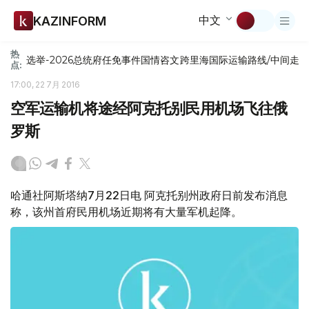
中文
KAZINFORM
热
选举-2026
总统府
任免
事件
国情咨文
跨里海国际运输路线/中间走
点:
17:00, 22 7月 2016
空军运输机将途经阿克托别民用机场飞往俄
罗斯
哈通社阿斯塔纳7月22日电 阿克托别州政府日前发布消息
称，该州首府民用机场近期将有大量军机起降。