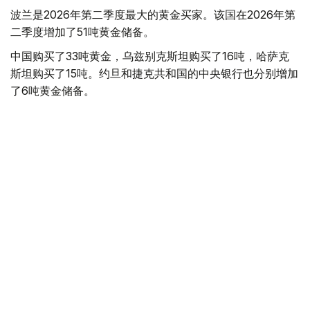
波兰是2026年第二季度最大的黄金买家。该国在2026年第
二季度增加了51吨黄金储备。
中国购买了33吨黄金，乌兹别克斯坦购买了16吨，哈萨克
斯坦购买了15吨。约旦和捷克共和国的中央银行也分别增加
了6吨黄金储备。
全球各国央行在第二季度共购买了约289吨黄金，比2025年
同期增长了62%。去年同期，黄金购买量约为178吨。
世界黄金协会称，黄金需求的增长受到地缘政治不确定性、
本季度贵金属价格下跌，以及各国寻求国际储备多元化等因
素的影响。
根据该协会进行的一项调查，89%的央行行长预计未来一
年全球黄金储备量将会增加。45%的受访者表示，他们的
国家计划增加黄金储备。
黄金储备
哈萨克斯坦
经济
央行
金融