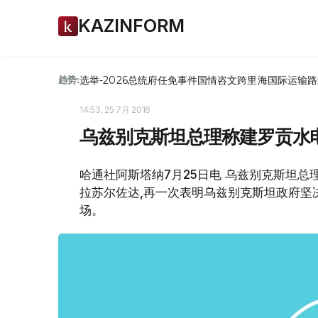
KAZINFORM
选举-2026
总统府
任免
事件
国情咨文
跨里海国际运输路
趋势:
14:53, 25 7月 2016
乌兹别克斯坦总理称建罗贡水
哈通社阿斯塔纳7月25日电 乌兹别克斯坦总
拉苏尔佐达,再一次表明乌兹别克斯坦政府坚
场。