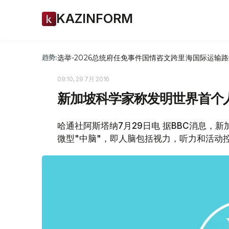
KAZINFORM
选举-2026
总统府
任免
事件
国情咨文
跨里海国际运输路
趋势:
09:10, 29 7月 2016
新加坡科学家称发明世界首个
哈通社阿斯塔纳7月29日电 据BBC消息，
微型"中脑"，即人脑包括视力，听力和活动