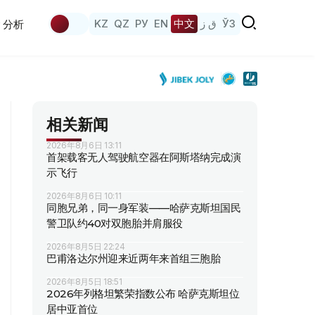
KZ
QZ
РУ
EN
中文
ق ز
ЎЗ
分析
相关新闻
2026年8月6日 13:11
首架载客无人驾驶航空器在阿斯塔纳完成演
示飞行
2026年8月6日 10:11
同胞兄弟，同一身军装——哈萨克斯坦国民
警卫队约40对双胞胎并肩服役
2026年8月5日 22:24
巴甫洛达尔州迎来近两年来首组三胞胎
2026年8月5日 18:51
2026年列格坦繁荣指数公布 哈萨克斯坦位
居中亚首位