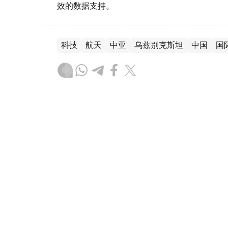
效的数据支持。
科技
航天
中亚
乌兹别克斯坦
中国
国
木合塔尔 木拉提
编译
10:51, 05 8月 2026
乌兹别克斯坦“Samarkand-
（哈萨克国际通讯社讯）据乌兹别克斯坦航天局