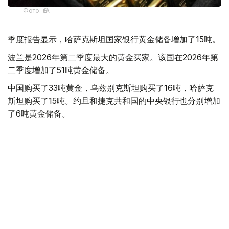
Фото: ӨзА
季度报告显示，哈萨克斯坦国家银行黄金储备增加了15吨。
波兰是2026年第二季度最大的黄金买家。该国在2026年第
二季度增加了51吨黄金储备。
中国购买了33吨黄金，乌兹别克斯坦购买了16吨，哈萨克
斯坦购买了15吨。约旦和捷克共和国的中央银行也分别增加
了6吨黄金储备。
全球各国央行在第二季度共购买了约289吨黄金，比2025年
同期增长了62%。去年同期，黄金购买量约为178吨。
世界黄金协会称，黄金需求的增长受到地缘政治不确定性、
本季度贵金属价格下跌，以及各国寻求国际储备多元化等因
素的影响。
根据该协会进行的一项调查，89%的央行行长预计未来一
年全球黄金储备量将会增加。45%的受访者表示，他们的