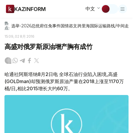
中文
KAZINFORM
热
选举-2026
总统府
任免
事件
国情咨文
跨里海国际运输路线/中间走
点:
15:09, 02 8月 2016
高盛对俄罗斯原油增产胸有成竹
哈通社阿斯塔纳8月2日电 全球石油行业陷入困境,高盛
(GOLDman)却预测俄罗斯原油产量在2018上涨至1170万
桶/日,相比2015增长大约60万。