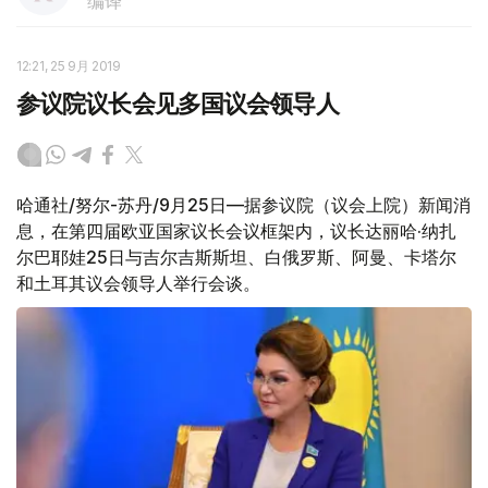
编译
12:21, 25 9月 2019
参议院议长会见多国议会领导人
哈通社/努尔-苏丹/9月25日—据参议院（议会上院）新闻消
息，在第四届欧亚国家议长会议框架内，议长达丽哈·纳扎
尔巴耶娃25日与吉尔吉斯斯坦、白俄罗斯、阿曼、卡塔尔
和土耳其议会领导人举行会谈。