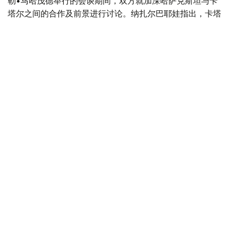
勒•马哈茂德举行的会谈期间，双方就加深哈萨克斯坦与卡
塔尔之间的合作及前景进行讨论。纳扎尔巴耶娃指出，卡塔
尔是哈萨克斯坦在中东地区最重要的合作伙伴之一，同时感
谢卡方对哈萨克斯坦提出的国际倡议的支持。
此外，参议院议长会见了土耳其大国民议会议长穆斯塔法•
森托普。会谈期间，双方强调了两国建立战略伙伴关系满10