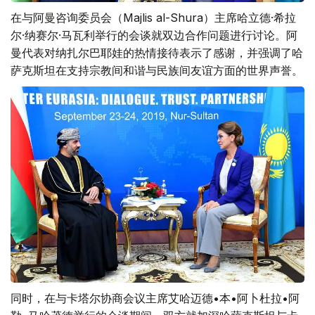
在与阿曼咨询委员会（Majlis al-Shura）主席哈立德·希拉
尔·纳赛尔·马瓦利举行的会谈就双边合作问题进行讨论。阿
曼代表对纳扎尔巴耶娃的热情接待表示了感谢，并强调了哈
萨克斯坦在支持宗教间和谐与民族间友谊方面的世界声誉。
同时，在与卡塔尔协商会议主席艾哈迈德•本•阿卜杜拉•阿