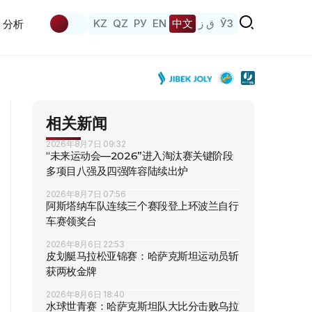
KZ
QZ
РУ
EN
中文
ق ز
ЎЗ
分析
相关新闻
2026年8月7日 09:32
“未来运动会—2026”进入淘汰赛关键阶段
多项目八强及四强阵容陆续出炉
2026年8月7日 07:56
阿斯塔纳车队连续三个赛段登上环波兰自行
车赛领奖台
2026年8月6日 22:53
皮划艇马拉松亚锦赛：哈萨克斯坦运动员斩
获两枚金牌
2026年8月6日 18:40
水球世青赛：哈萨克斯坦队大比分击败乌拉