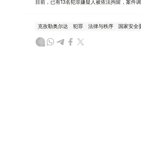
目前，已有13名犯罪嫌疑人被依法拘留，案件
克孜勒奥尔达
犯罪
法律与秩序
国家安全
木合塔尔 木拉提
编译
11:32, 07 8月 2026
加拿大企业高管：库鲁尔泰选
心