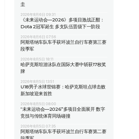
圭
2026年8月6日 09:31
《未来运动会—2026》多项目激战正酣：
Dota 2冠军诞生 多支队伍晋级下一阶段
2026年8月6日 07:56
阿斯塔纳车队车手获环波兰自行车赛第三赛
段季军
2026年8月5日 18:11
哈萨克斯坦游泳队在国际大赛中斩获17枚奖
牌
2026年8月5日 13:51
U18男子水球世锦赛：哈萨克斯坦点球击败
新加坡迎来首胜
2026年8月5日 08:00
“未来运动会—2026”多项目全面展开 数字
竞技与传统体育同场碰撞
2026年8月5日 07:35
阿斯塔纳车队车手获环波兰自行车赛第二赛
段季军