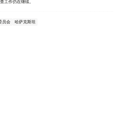
调查工作仍在继续。
委员会
哈萨克斯坦
举有助提升国际社会对哈萨克斯坦信