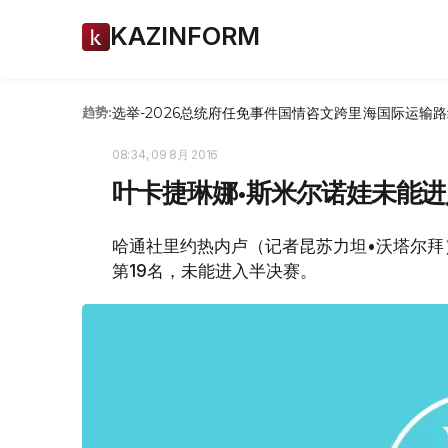
KAZINFORM
选举-2026
总统府
任免
事件
国情咨文
跨里海国际运输路
趋势:
08:34, 09 8月 2016
叶卡捷琳娜•斯米尔诺娃未能
哈通社里约热内卢（记者昆苏力坦•沃塔尔拜
第19名，未能进入半决赛。