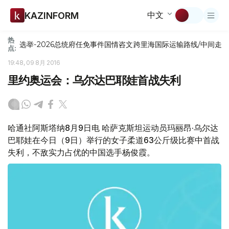
中文
KAZINFORM
热
选举-2026
总统府
任免
事件
国情咨文
跨里海国际运输路线/中间走
点:
19:48, 09 8月 2016
里约奥运会：乌尔达巴耶娃首战失利
哈通社阿斯塔纳8月9日电 哈萨克斯坦运动员玛丽昂·乌尔达
巴耶娃在今日（9日）举行的女子柔道63公斤级比赛中首战
失利，不敌实力占优的中国选手杨俊霞。